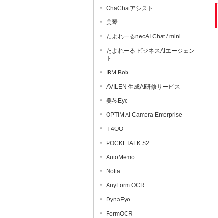
ChaChatアシスト
美琴
たよれーるneoAI Chat / mini
たよれーる ビジネスAIエージェン
ト
IBM Bob
AVILEN 生成AI研修サービス
美琴Eye
OPTiM AI Camera Enterprise
T-4OO
POCKETALK S2
AutoMemo
Notta
AnyForm OCR
DynaEye
FormOCR