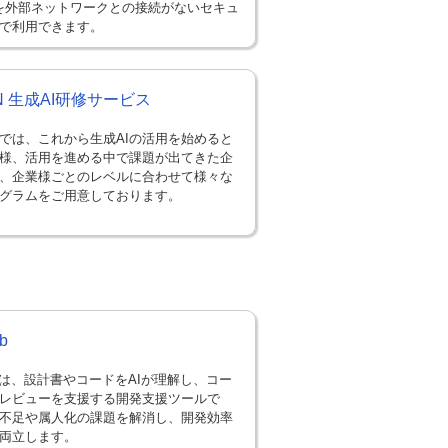
i」を外部ネットワークとの接続がないセキュ
で利用できます。
EN 生成AI研修サービス
では、これから生成AIの活用を始めると
様、活用を進める中で課題が出てきた企
、企業様ごとのレベルに合わせて様々な
グラムをご用意しております。
b
Bobは、設計書やコードをAIが理解し、コー
レビューを支援する開発支援ツールで
不足や属人化の課題を解消し、開発効率
両立します。