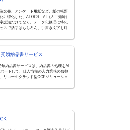
注文書、アンケート用紙など、紙の帳票
化に特化した、AI OCR。AI（人工知能）
字認識だけでなく、データ化処理に特化
セスで活字はもちろん、手書き文字も対
OH 受領納品書サービス
H 受領納品書サービスは、納品書の処理をAI
サポートして、仕入情報の入力業務の負担
、リコーのクラウド型OCRソリューショ
ECK