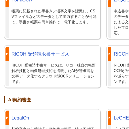
帳票に記載された手書き／活字文字を認識し、CS
申込書や
Vファイルなどのデータとして出力することが可能
のデータ
で、手書き帳票を簡単操作で、電子化します。
による文
したプロ
応。
RICOH 受領請求書サービス
RIC
RICOH 受領請求書サービスは、リコー独自の帳票
RICO
解析技術と画像処理技術を搭載したAIが請求書を
OCRが
文字データ化するクラウド型OCRソリューション
を減らす
です。
ンです。
AI契約審査
LegalOn
LeCH