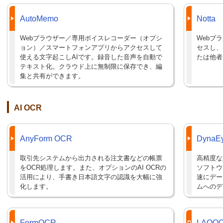
AutoMemo
Notta
Webブラウザー／専用ボイスレコーダー（オプシ
Webブ
ョン）／スマートフォンアプリからアクセスして
セスし、
使える文字起こしAIです。録音した音声を自動で
たは他者
テキスト化。クラウド上に無制限に保存でき、編
集と共有ができます。
AI OCR
AnyForm OCR
DynaEy
取引先システムから出力される注文書などの帳票
高精度な
をOCR処理します。また、オプションのAI OCRの
ソフトウ
活用により、手書き日本語文字の認識を大幅に強
速にデー
化します。
ムへのデ
FormOCR
LAQO