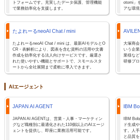
トフォームです。充実したデータ保護、管理機能
otom
で業務効率化を支援します。
アな環境
たよれーるneoAI Chat / mini
AVIL
たよれーるneoAI Chat / mini は、最新AIモデルとO
大塚商会
CR・表解析により、図表を含む資料の活用や文書
いう企業
作成を効率化する法人向けサービスです。厳選さ
業様など
れた使いやすい機能とサポートで、スモールスタ
研修プロ
ートから全社展開まで柔軟に導入できます。
AIエージェント
JAPAN AI AGENT
IBM Bo
JAPAN AI AGENTは、営業・人事・マーケティン
IBM 
グなど職種別に最適化された110個以上のAIエージ
ド生成や
ェントを提供し、即座に業務活用可能です。
す。人手
と品質を