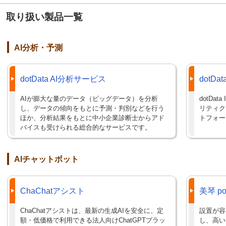
取り扱い製品一覧
AI分析・予測
dotData AI分析サービス
dotData
AIが膨大な量のデータ（ビッグデータ）を分析
dotDa
し、データの傾向をもとに予測・判別などを行う
リティク
ほか、分析結果をもとに中小企業診断士からアド
トフォー
バイスも受けられる総合的なサービスです。
AIチャットボット
ChaChatアシスト
美琴 pow
ChaChatアシストは、最新の生成AIを安全に、定
設置が容
額・低価格で利用できる法人向けChatGPTプラッ
し、高い