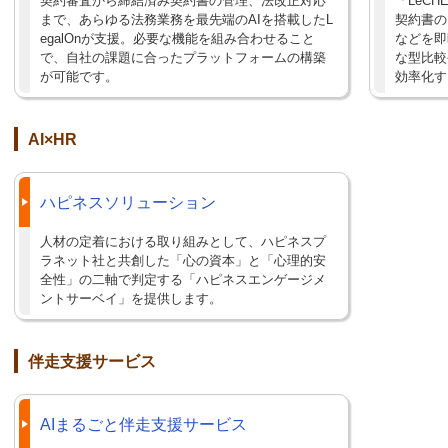
契約審査から締結済み契約書の管理、法改正対応
「LeC
まで、あらゆる法務業務を最先端のAIを搭載したL
契約書の
egalOnが支援。必要な機能を組み合わせること
などを即
で、自社の課題に合ったプラットフォームの構築
な型比較
が可能です。
効率化す
AI×HR
ハピネスソリューション
人材の定着における取り組みとして、ハピネスプ
ラネット社と共創した「心の資本」と「心理的安
全性」の二軸で判定する「ハピネスエンゲージメ
ントサーベイ」を提供します。
伴走支援サービス
AIまるごと伴走支援サービス