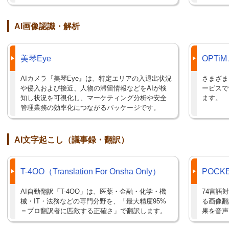
AI画像認識・解析
美琴Eye
OPTiM 
AIカメラ『美琴Eye』は、特定エリアの入退出状況
さまざま
や侵入および接近、人物の滞留情報などをAIが検
ービスで
知し状況を可視化し、マーケティング分析や安全
ます。
管理業務の効率化につながるパッケージです。
AI文字起こし（議事録・翻訳）
T-4OO（Translation For Onsha Only）
POCKE
AI自動翻訳「T-4OO」は、医薬・金融・化学・機
74言語
械・IT・法務などの専門分野を、「最大精度95%
る画像翻
＝プロ翻訳者に匹敵する正確さ」で翻訳します。
果を音声