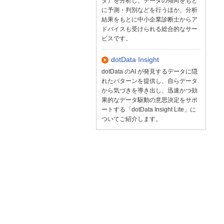
タ）を分析し、データの傾向をもと
に予測・判別などを行うほか、分析
結果をもとに中小企業診断士からア
ドバイスも受けられる総合的なサー
ビスです。
dotData Insight
dotData のAI が発見するデータに隠
れたパターンを提供し、自らデータ
から気づきを導き出し、迅速かつ効
果的なデータ駆動の意思決定をサポ
ートする「dotData Insight Lite」に
ついてご紹介します。