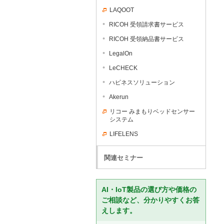
LAQOOT
RICOH 受領請求書サービス
RICOH 受領納品書サービス
LegalOn
LeCHECK
ハピネスソリューション
Akerun
リコー みまもりベッドセンサー
システム
LIFELENS
関連セミナー
AI・IoT製品の選び方や価格の
ご相談など、分かりやすくお答
えします。