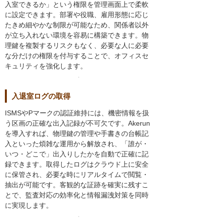
入室できるか」という権限を管理画面上で柔軟
に設定できます。部署や役職、雇用形態に応じ
たきめ細やかな制限が可能なため、関係者以外
が立ち入れない環境を容易に構築できます。物
理鍵を複製するリスクもなく、必要な人に必要
な分だけの権限を付与することで、オフィスセ
キュリティを強化します。
入退室ログの取得
ISMSやPマークの認証維持には、機密情報を扱
う区画の正確な出入記録が不可欠です。Akerun
を導入すれば、物理鍵の管理や手書きの台帳記
入といった煩雑な運用から解放され、「誰が・
いつ・どこで」出入りしたかを自動で正確に記
録できます。取得したログはクラウド上に安全
に保管され、必要な時にリアルタイムで閲覧・
抽出が可能です。客観的な証跡を確実に残すこ
とで、監査対応の効率化と情報漏洩対策を同時
に実現します。