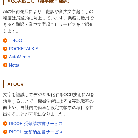
AI文字起こし（議事録・翻訳）
AIの技術発展により、翻訳や音声文字起こしの
精度は飛躍的に向上しています。業務に活用で
きるAI翻訳・音声文字起こしサービスをご紹介
します。
T-4OO
POCKETALK S
AutoMemo
Notta
AI OCR
文字を認識してデジタル化するOCR技術にAIを
活用することで、機械学習による文字認識率の
向上や、自社内で簡単な設定で帳票の項目を抽
出することが可能になりました。
RICOH 受領請求書サービス
RICOH 受領納品書サービス