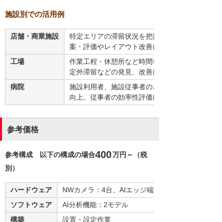
施設別での活用例
店舗・商業施設
特定エリアの滞留状況を把握し、動線の円滑度ま
案・評価やレイアウト改善に生かせます。
工場
作業工程・休憩所など時間帯別に撮影エリアの滞
定外滞留などの発見、改善に生かすことができま
病院
施設利用者、施設従事者のエリアごとの滞留状況
向上、従事者の効率性評価に利用し、改善活動に
参考価格
400
参考構成 以下の構成の場合
万円～（税
別）
ハードウェア
NWカメラ：4台、AIエッジ端末：2台、解析サーバ
ソフトウェア
AI分析機能：2モデル
構築
設置・設定作業