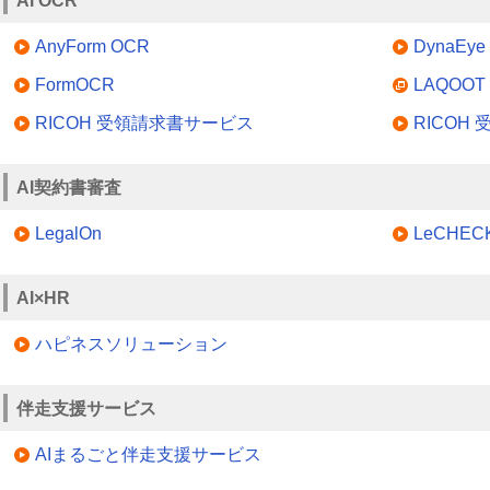
AI OCR
AnyForm OCR
DynaEye 
FormOCR
LAQOOT
RICOH 受領請求書サービス
RICOH
AI契約書審査
LegalOn
LeCHEC
AI×HR
ハピネスソリューション
伴走支援サービス
AIまるごと伴走支援サービス