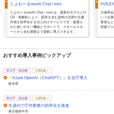
たよれーるneoAI Chat / mini
AVIL
たよれーるneoAI Chat / mini は、最新AIモデルとO
大塚商会
CR・表解析により、図表を含む資料の活用や文書
いう企業
作成を効率化する法人向けサービスです。厳選さ
業様など
れた使いやすい機能とサポートで、スモールスタ
研修プロ
ートから全社展開まで柔軟に導入できます。
おすすめ導入事例ピックアップ
官公庁・自治体
1,001名～
『Azure OpenAI（ChatGPT）』を全庁導入
栃木県
官公庁・自治体
1,001名～
生成AIで庁内業務の効率化を推進
東京都府中市