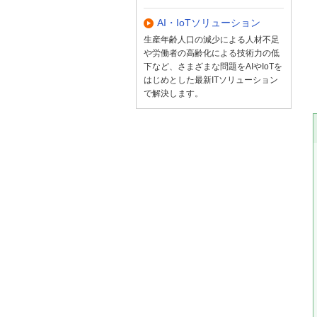
AI・IoTソリューション
生産年齢人口の減少による人材不足
や労働者の高齢化による技術力の低
下など、さまざまな問題をAIやIoTを
はじめとした最新ITソリューション
で解決します。