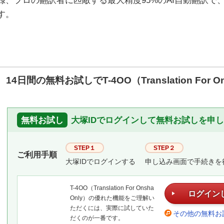
録、プロの翻訳者に匹敵する最大精度95%のAI自動翻訳で
す。
14日間の無料お試しでT-4OO（Translation For 
大塚IDでログインして無料お試しを申
無料お試し
STEP１
STEP２
ご利用手順
大塚IDでログインする
申し込み画面で手続きを
T-4OO（Translation For Onsha
ログイン
Only）の優れた機能をご理解い
ただくには、実際に試していた
その他の無料お
だくのが一番です。