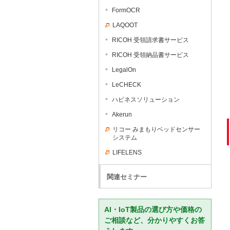
FormOCR
LAQOOT
RICOH 受領請求書サービス
RICOH 受領納品書サービス
LegalOn
LeCHECK
ハピネスソリューション
Akerun
リコー みまもりベッドセンサー
システム
LIFELENS
関連セミナー
AI・IoT製品の選び方や価格の
ご相談など、分かりやすくお答