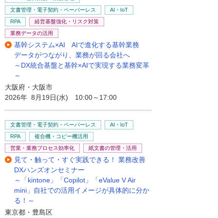
文書管理・電子契約・ペーパーレス
AI・IoT
RPA
経営基盤強化・リスク対策
業務データの活用
基幹システム×AI AIで進化する基幹業務
データがつながり、業務が回る会社へ
～DX統合基盤と基幹×AIで実現する業務変革
～
大阪府・大阪市
2026年 8月19日(水) 10:00～17:00
文書管理・電子契約・ペーパーレス
AI・IoT
RPA
複合機・コピー機活用
営業・業務プロセス効率化
紙文書の管理・活用
見て・触って・すぐ実践できる！ 業務改善
DXハンズオンセミナー
～「kintone」「Copilot」「eValue V Air
mini」自社での活用イメージが具体的に分か
る！～
東京都・豊島区