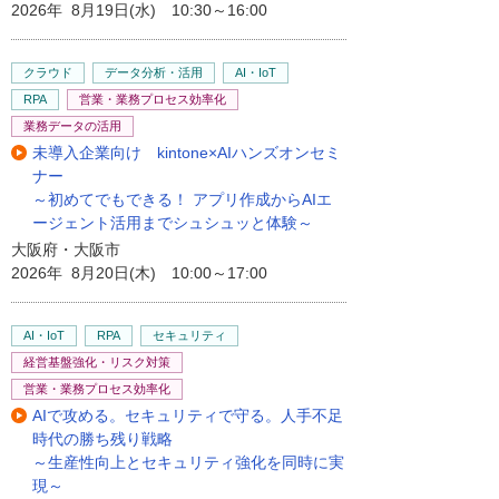
2026年 8月19日(水) 10:30～16:00
クラウド
データ分析・活用
AI・IoT
RPA
営業・業務プロセス効率化
業務データの活用
未導入企業向け kintone×AIハンズオンセミ
ナー
～初めてでもできる！ アプリ作成からAIエ
ージェント活用までシュシュッと体験～
大阪府・大阪市
2026年 8月20日(木) 10:00～17:00
AI・IoT
RPA
セキュリティ
経営基盤強化・リスク対策
営業・業務プロセス効率化
AIで攻める。セキュリティで守る。人手不足
時代の勝ち残り戦略
～生産性向上とセキュリティ強化を同時に実
現～