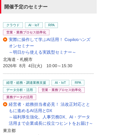
開催予定のセミナー
クラウド
AI・IoT
RPA
営業・業務プロセス効率化
実際に操作して学ぶAI活用！ Copilotハンズ
オンセミナー
～明日から使える実践型セミナー～
北海道・札幌市
2026年 8月 4日(火) 10:00～15:30
経理・総務・調達業務支援
AI・IoT
RPA
データ分析・活用
営業・業務プロセス効率化
業務データの活用
経営者・総務担当者必見！ 法改正対応とと
もに進めるAI活用とDX
～福利厚生強化、人事労務DX、AI・データ
活用まで企業成長に役立つヒントをお届け～
東京都