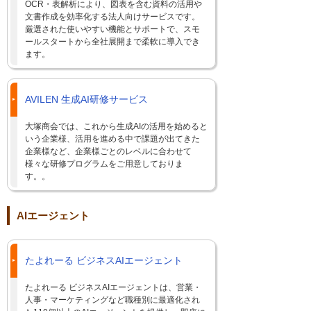
OCR・表解析により、図表を含む資料の活用や
文書作成を効率化する法人向けサービスです。
厳選された使いやすい機能とサポートで、スモ
ールスタートから全社展開まで柔軟に導入でき
ます。
AVILEN 生成AI研修サービス
大塚商会では、これから生成AIの活用を始めると
いう企業様、活用を進める中で課題が出てきた
企業様など、企業様ごとのレベルに合わせて
様々な研修プログラムをご用意しておりま
す。。
AIエージェント
たよれーる ビジネスAIエージェント
たよれーる ビジネスAIエージェントは、営業・
人事・マーケティングなど職種別に最適化され