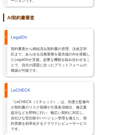
ーションです。
AI契約書審査
LegalOn
契約審査から締結済み契約書の管理、法改正対
応まで、あらゆる法務業務を最先端のAIを搭載し
たLegalOnが支援。必要な機能を組み合わせるこ
とで、自社の課題に合ったプラットフォームの
構築が可能です。
LeCHECK
「LeCHECK（リチェック）」は、弁護士監修AI
が契約書のリスク指摘や欠落条項検出、修正案
提示などを即時に行い、幅広い契約に対応し、
自社ひな型比較やバージョン管理も備えた、契
約実務を効率化するクラウドレビューサービス
です。