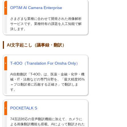
OPTiM AI Camera Enterprise
さまざまな業種に合わせて開発された画像解析
サービスです。業種特有の課題を人工知能で解
決します。
AI文字起こし（議事録・翻訳）
T-4OO（Translation For Onsha Only）
AI自動翻訳「T-4OO」は、医薬・金融・化学・機
械・IT・法務などの専門分野を、「最大精度95%
＝プロ翻訳者に匹敵する正確さ」で翻訳しま
す。
POCKETALK S
74言語対応の音声翻訳機能に加えて、カメラに
よる画像翻訳機能も搭載。AIによって翻訳された