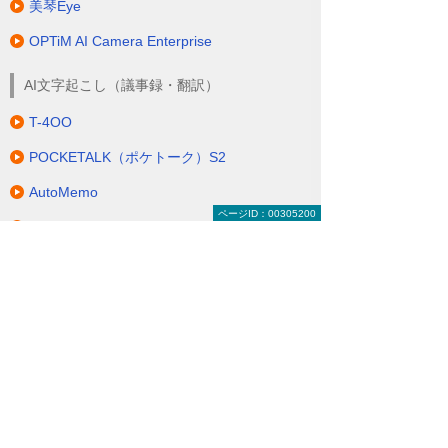
美琴Eye
OPTiM AI Camera Enterprise
AI文字起こし（議事録・翻訳）
T-4OO
POCKETALK（ポケトーク）S2
AutoMemo
ページID：00305200
Notta
IoTセンサー・デバイス
Akerun
リコー みまもりベッドセンサーシステム
LIFELENS
AI OCR