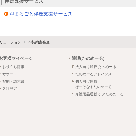
伴走支援サービス
AIまるごと伴走支援サービス
Tソリューション
AI契約書審査
お客様マイページ
通販(たのめーる)
お役立ち情報
法人向け通販 たのめーる
サポート
たのめーるアドバンス
契約・請求書
個人向け通販
ぱーそなるたのめーる
各種設定
介護用品通販 ケアたのめーる