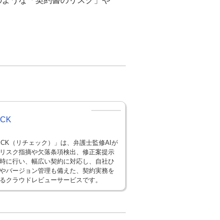
のような「契約書のリスク」や
ECK
HECK（リチェック）」は、弁護士監修AIが
リスク指摘や欠落条項検出、修正案提示
時に行い、幅広い契約に対応し、自社ひ
やバージョン管理も備えた、契約実務を
るクラウドレビューサービスです。