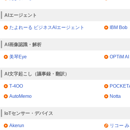
AIエージェント
たよれーる ビジネスAIエージェント
IBM Bob
AI画像認識・解析
美琴Eye
OPTiM AI
AI文字起こし（議事録・翻訳）
T-4OO
POCKE
AutoMemo
Notta
IoTセンサー・デバイス
Akerun
リコー 