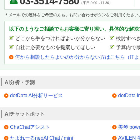
03-3514-7580
（平日 9:00～17:30）
＊メールでの連絡をご希望の方も、お問い合わせボタンをご利用ください
以下のようなご相談でもお客様に寄り添い、具体的な解決
どこから手をつければよいか分からない
検討すべ
自社に必要なものを提案してほしい
予算内で
何から相談したらよいのか分からない方はこちら（IT
AI分析・予測
dotData AI分析サービス
dotData In
AIチャットボット
ChaChatアシスト
美琴 power
たよれーるneoAI Chat / mini
AVILE