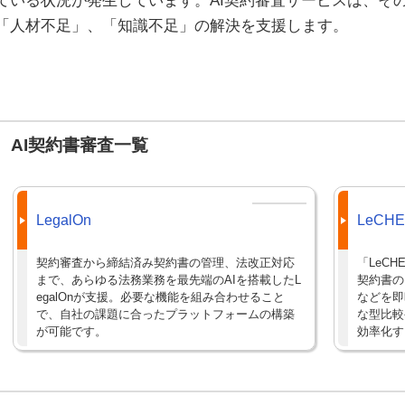
ている状況が発生しています。AI契約審査サービスは、そ
「人材不足」、「知識不足」の解決を支援します。
AI契約書審査一覧
LegalOn
LeCH
契約審査から締結済み契約書の管理、法改正対応
「LeC
まで、あらゆる法務業務を最先端のAIを搭載したL
契約書の
egalOnが支援。必要な機能を組み合わせること
などを即
で、自社の課題に合ったプラットフォームの構築
な型比較
が可能です。
効率化す