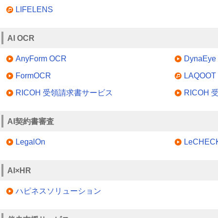
LIFELENS
AI OCR
AnyForm OCR
DynaEye 
FormOCR
LAQOOT
RICOH 受領請求書サービス
RICOH
AI契約書審査
LegalOn
LeCHEC
AI×HR
ハピネスソリューション