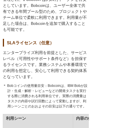
としています。Bobcoinは、ユーザー全体で共
有できる年間プール型のため、プロジェクトや
チーム単位で柔軟に利用できます。利用量が不
足した場合は、Bobcoinを追加で購入すること
も可能です。
SLAライセンス（任意）
エンタープライズ利用を前提とした、サービス
レベル（可用性やサポート条件など）を担保す
るライセンスです。業務システムや本番環境で
の利用を想定し、安心して利用できる契約体系
となっています。
＊ Bobコインの使用量目安：Bobcoinは、IBM Bobが設
計・生成・解析・レビューなどの開発タスクを実行
する際に消費される利用単位です。実際の消費量は
タスクの内容や試行回数によって変動しますが、利
用シーンごとのおおよその目安は以下の通りです。
利用シーン
内容の例