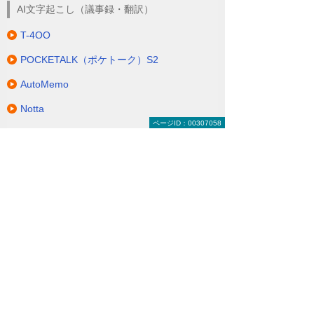
AI文字起こし（議事録・翻訳）
T-4OO
POCKETALK（ポケトーク）S2
AutoMemo
Notta
ページID：00307058
IoTセンサー・デバイス
Akerun
リコー みまもりベッドセンサーシステム
LIFELENS
AI OCR
AnyForm OCR
DynaEye 11