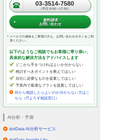
03-3514-7580
ルールが曖昧なまま実装が進んでしまいが
（平日 9:00～17:30）
ちです。Bobの場合は開発基盤に保管された
ソースコード、仕様書データなどの中身を
資料請求・
お問い合わせ
理解し設計段階から「何がどうなっている
のか」「実装のためにどうしていくべき
＊メールでの連絡をご希望の方も、お問い合わせボタンをご利
か」を明確にします。
用ください。
以下のようなご相談でもお客様に寄り添い、
日本語などの自然言語で「こういう機能を
具体的な解決方法をアドバイスします
作りたい」といった相談をし提案に回答・
どこから手をつければよいか分からない
確認していくだけでソフトウェアの実装に
検討すべきポイントを教えてほしい
必要な要件が整理されていきます。こうし
自社に必要なものを提案してほしい
て完成した仕様書を基準にアプリケーショ
予算内で最適なプランを提案してほしい
ン全体を構造化、コードの生成・実装を実
何から相談したらよいのか分からない方はこ
行してくれます。
ちら（ITよろず相談窓口）
またBobはセキュリティを開発の初期段階に
AI分析・予測
組み込む「シフトレフト」によって設計さ
れており本番環境に実装する前にコードの
dotData AI分析サービス
品質や脆弱性をレビュー可能です。
dotData Insight Lite