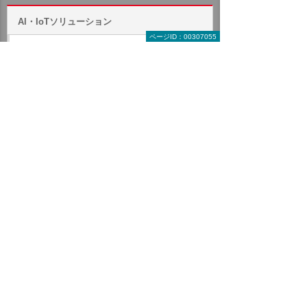
AI・IoTソリューション
ページID：00307055
AIソリューションから探す
IoTソリューションから探す
製品一覧
dotData AI分析サービス
dotData Insight Lite
ChaChatアシスト
美琴
たよれーるneoAI Chat / mini
たよれーる ビジネスAIエージェント
IBM Bob
動画で分かる IBM Bob
AVILEN 生成AI研修サービス