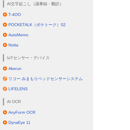
セキュリティとガバナンス、全方位システ
AI文字起こし（議事録・翻訳）
ムアップデート、ハイブリッド環境に対応
する拡張性まで企業がAIに求める要件を網
T-4OO
羅。
POCKETALK（ポケトーク）S2
AutoMemo
開発ライフサイクル全体の最適化と効率化
を実現するIBM Bobをぜひご検討ください！
Notta
IoTセンサー・デバイス
Akerun
リコー みまもりベッドセンサーシステム
LIFELENS
AI OCR
AnyForm OCR
DynaEye 11