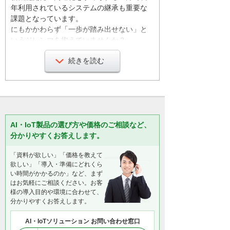
年利用されているシステムの継承も重要な
課題となっています。
にもかかわらず「一歩が踏み出せない」と
いうジレンマを抱えていませんか？
続きを読む
その課題、IBM Bobが解決します！
Bobは日本の開発現場に最適化されたAIコー
ディング・エージェントです。IT人材や長年
利用されているコード・AIのスキルが不足し
ていてもタスクに応じて最適なAIモデルが自
動選択されますので安心してください。
AI・IoT製品の選び方や価格のご相談など、
分かりやすくお答えします。
長年利用されているコードの解読。要件定
「資料が欲しい」「価格を教えて
欲しい」「導入・準備にどれくら
義書や仕様書の生成。コードの生成レビュ
い時間がかかるのか」など、まず
ー。そしてシステムの最適化まで開発者の
はお気軽にご相談ください。お客
パートナーとして補完してくれます！
様の導入目的や環境に合わせて、
分かりやすくお答えします。
一般的なAIエージェントの場合はAIに雰囲気
AI・IoTソリューション お問い合わせ窓口
で指示しコードを生成するため業務要件や