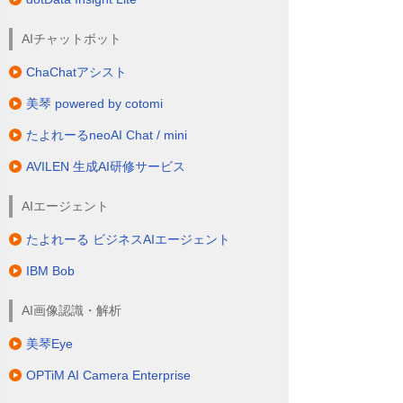
Bobにレビューを指示すると問題箇所の特定
AIチャットボット
から対応の優先度表示、推奨修正案を提示
ChaChatアシスト
してくれます。そこから修正案を承認また
は指示を入力することで自動でコードの修
美琴 powered by cotomi
正・最適化まで実行してくれます。これら
に加えガバナンスポリシーのリアルタイム
たよれーるneoAI Chat / mini
適用とAI特有の新たな脅威に対するガードレ
AVILEN 生成AI研修サービス
ールを実装。設計段階から強固なセキュリ
ティが実現します！
AIエージェント
たよれーる ビジネスAIエージェント
さらにブラックボックス化した長年利用さ
れているシステムや古くなったJavaアプリ
IBM Bob
ケーションのアップグレードもBobが「どこ
を直すとどこに影響が出るか」を可視化。
AI画像認識・解析
最新言語への書き換えや本番環境に対応可
能なコードベースを提示・実装してくれま
美琴Eye
す。
OPTiM AI Camera Enterprise