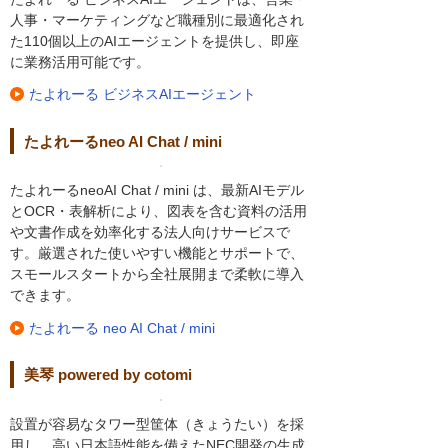
人事・マーケティングなど職種別に最適化され
た110個以上のAIエージェントを提供し、即座
に業務活用可能です。
たよれーる ビジネスAIエージェント
たよれーるneo AI Chat / mini
たよれーるneoAI Chat / mini は、最新AIモデル
とOCR・表解析により、図表を含む資料の活用
や文書作成を効率化する法人向けサービスで
す。厳選された使いやすい機能とサポートで、
スモールスタートから全社展開まで柔軟に導入
できます。
たよれーる neo AI Chat / mini
美琴 powered by cotomi
設置が容易なタワー型筐体（きょうたい）を採
用し、高い日本語性能を備えたNEC開発の生成