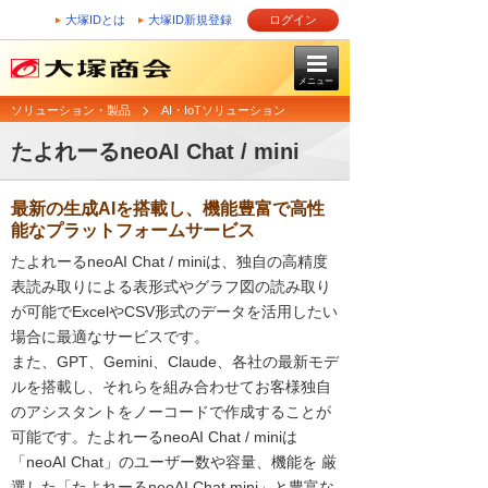
大塚IDとは
大塚ID新規登録
ログイン
メニュー
ソリューション・製品
AI・IoTソリューション
たよれーるneoAI Chat / mini
最新の生成AIを搭載し、機能豊富で高性
能なプラットフォームサービス
たよれーるneoAI Chat / miniは、独自の高精度
表読み取りによる表形式やグラフ図の読み取り
が可能でExcelやCSV形式のデータを活用したい
場合に最適なサービスです。
また、GPT、Gemini、Claude、各社の最新モデ
ルを搭載し、それらを組み合わせてお客様独自
のアシスタントをノーコードで作成することが
可能です。たよれーるneoAI Chat / miniは
「neoAI Chat」のユーザー数や容量、機能を 厳
選した「たよれーるneoAI Chat mini」と豊富な