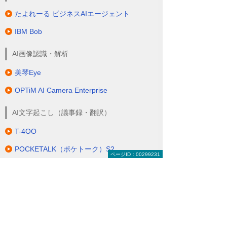
たよれーる ビジネスAIエージェント
IBM Bob
AI画像認識・解析
美琴Eye
OPTiM AI Camera Enterprise
AI文字起こし（議事録・翻訳）
T-4OO
POCKETALK（ポケトーク）S2
ページID：00299231
AutoMemo
Notta
IoTセンサー・デバイス
Akerun