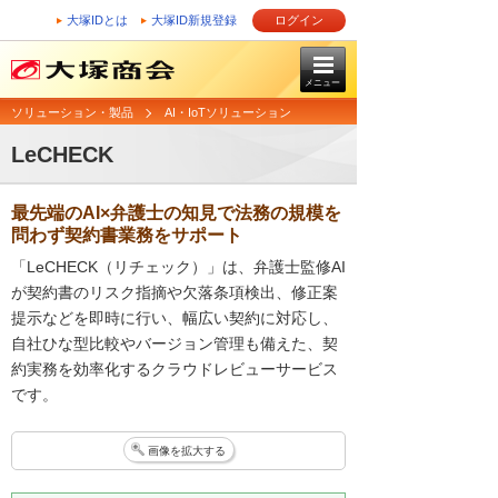
大塚IDとは
大塚ID新規登録
ログイン
メニュー
ソリューション・製品
AI・IoTソリューション
LeCHECK
最先端のAI×弁護士の知見で法務の規模を
問わず契約書業務をサポート
「LeCHECK（リチェック）」は、弁護士監修AI
が契約書のリスク指摘や欠落条項検出、修正案
提示などを即時に行い、幅広い契約に対応し、
自社ひな型比較やバージョン管理も備えた、契
約実務を効率化するクラウドレビューサービス
です。
画像を拡大する