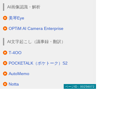
AI画像認識・解析
美琴Eye
OPTiM AI Camera Enterprise
AI文字起こし（議事録・翻訳）
T-4OO
POCKETALK（ポケトーク）S2
AutoMemo
Notta
ページID：00256072
IoTセンサー・デバイス
Akerun
リコー みまもりベッドセンサーシステム
LIFELENS