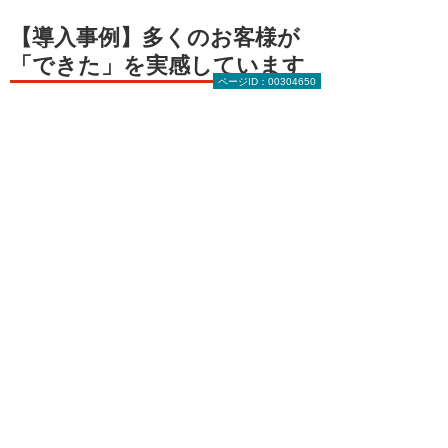
【導入事例】多くのお客様が
「できた」を実感しています
ページID：00304650
日本建機サービス販売
株式会社様
夜間でも必要時に自動点灯するため無駄な電気
代を削減！
導入事例はこちら
株式会社
タナチョー様
LED照明の一斉消灯で時間の意識が高まり、残
業時間が大幅に削減！