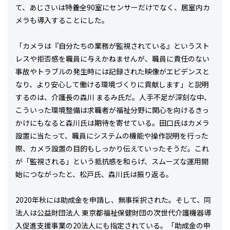
て、あじさいは特養全90室にセンサーだけでなく、居室内カ
メラも導入することにした。
「カメラは『自分たちの業務が監視されている』というスト
レスや拒否感を職員に与えかねませんが、職員に責任のない
事故やトラブルの発生時には記録された映像がエビデンスと
なり、より安心して働ける環境づくりに貢献します」と説明
するのは、介護長の森川 まるみ氏だ。人手不足が深刻な中、
こういった環境整備は求職者が福祉分野に関心を向けるきっ
かけにもなると森川氏は期待を寄せている。田口氏はカメラ
設置に当たって、職員にシステムの機能や操作説明を行った
際、カメラ設置の目的もしっかり伝えていったそうだ。これ
が「監視される」という抵抗感を和らげ、スムーズな運用開
始につながったと、松戸氏、森川氏は振り返る。
2020年秋には助成金を申請し、無事採択された。そして、同
法人は公益財団法人 東京都福祉保健財団の次世代介護機器導
入促進支援事業の20法人にも指定されている。「助成金の申