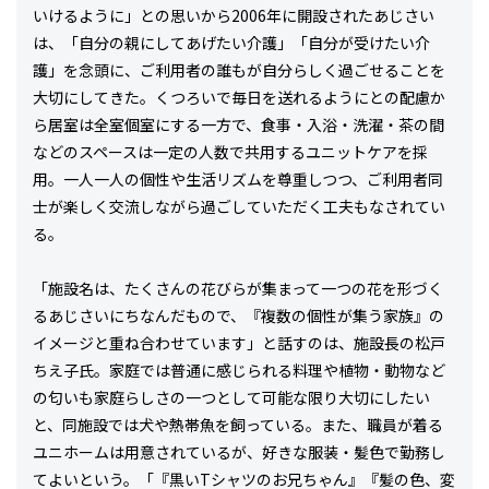
いけるように」との思いから2006年に開設されたあじさい
は、「自分の親にしてあげたい介護」「自分が受けたい介
護」を念頭に、ご利用者の誰もが自分らしく過ごせることを
大切にしてきた。くつろいで毎日を送れるようにとの配慮か
ら居室は全室個室にする一方で、食事・入浴・洗濯・茶の間
などのスペースは一定の人数で共用するユニットケアを採
用。一人一人の個性や生活リズムを尊重しつつ、ご利用者同
士が楽しく交流しながら過ごしていただく工夫もなされてい
る。
「施設名は、たくさんの花びらが集まって一つの花を形づく
るあじさいにちなんだもので、『複数の個性が集う家族』の
イメージと重ね合わせています」と話すのは、施設長の松戸
ちえ子氏。家庭では普通に感じられる料理や植物・動物など
の匂いも家庭らしさの一つとして可能な限り大切にしたい
と、同施設では犬や熱帯魚を飼っている。また、職員が着る
ユニホームは用意されているが、好きな服装・髪色で勤務し
てよいという。「『黒いTシャツのお兄ちゃん』『髪の色、変