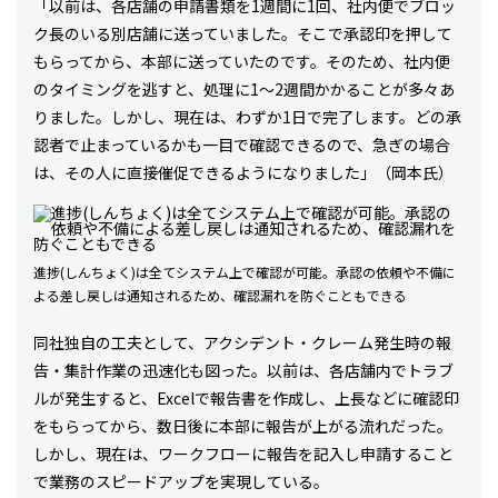
「以前は、各店舗の申請書類を1週間に1回、社内便でブロッ
ク長のいる別店舗に送っていました。そこで承認印を押して
もらってから、本部に送っていたのです。そのため、社内便
のタイミングを逃すと、処理に1～2週間かかることが多々あ
りました。しかし、現在は、わずか1日で完了します。どの承
認者で止まっているかも一目で確認できるので、急ぎの場合
は、その人に直接催促できるようになりました」（岡本氏）
進捗(しんちょく)は全てシステム上で確認が可能。承認の依頼や不備に
よる差し戻しは通知されるため、確認漏れを防ぐこともできる
同社独自の工夫として、アクシデント・クレーム発生時の報
告・集計作業の迅速化も図った。以前は、各店舗内でトラブ
ルが発生すると、Excelで報告書を作成し、上長などに確認印
をもらってから、数日後に本部に報告が上がる流れだった。
しかし、現在は、ワークフローに報告を記入し申請すること
で業務のスピードアップを実現している。