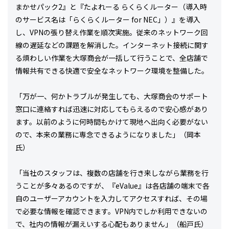
まかせパック2』と『たよれーる らくらくルーター（導入時
のサービス名は「らくらくルーター for NEC」）』を導入
し、VPNの張り替え作業を順次実施。従来のネットワーク回
線の遅延などの課題を解消した。インターネット接続に関す
る煩わしい作業を大塚商会が一括して行うことで、全店舗で
情報共有できる快適で安全なネットワーク環境を整備した。
「万が一、何かトラブルが発生しても、大塚商会のサポート
窓口に連絡すれば迅速に対応してもらえるので安心感があり
ます。以前のように何時間もかけて現地へ出向く必要がない
ので、本来の業務に専念できるようになりました」（岡本
氏）
「当社のスタッフは、複数の店舗を行き来しながら業務を行
うことが多々あるのですが、『eValue』は各店舗の端末で各
自のユーザーアカウントを入力してアクセスすれば、その場
で必要な情報を確認できます。VPN内でしか利用できないの
で、社内の情報が漏えいする心配もありません」（船戸氏）