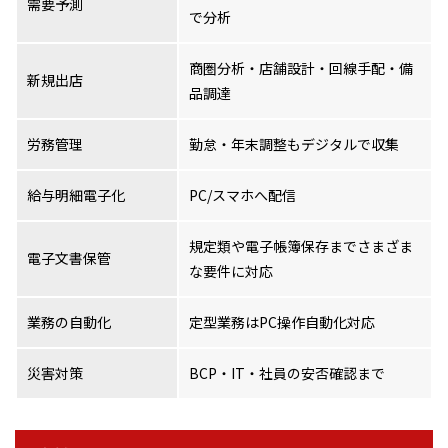
需要予測
で分析
商圏分析・店舗設計・回線手配・備
新規出店
品調達
労務管理
勤怠・年末調整もデジタルで収集
給与明細電子化
PC/スマホへ配信
規定類や電子帳簿保存までさまざま
電子文書保管
な要件に対応
業務の自動化
定型業務はPC操作自動化対応
災害対策
BCP・IT・社員の安否確認まで