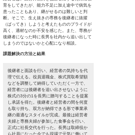
育をしてきたが、能力不足に加え途中で病気を
患ったこともあり、継がせるのは難しいと判
断。そこで、生え抜きの専務を後継者に抜擢
（ばってき）しようと考えたもののプライドが
高く、適材なのか不安を感じた。また、専務が
後継者になった時に長男を社内から追い出して
しまうのではないかと心配になり相談。
課題解決の方法と結果
後継者と面談を行い、経営者の気持ちを代
理で伝える。役員退職金、株式買取希望額
などを調整して納得していただく一方で、
経営者には後継者を追い出させないように
株式の3分の1を長男に贈与することを提案
し承諾を得た。後継者と経営者の間を何度
も取り持ち、双方が納得できる形で事業承
継の最適なスタイルが完成。最後は経営者
夫婦と専務夫婦が参加した食事会を行い、
正式に社長交代を行った。長男は取締役か
ら社員になった今でも現場で元気に働いて