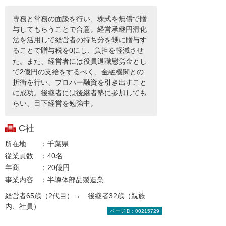
専務と常務の面談を行い、株式を無償で贈
与してもらうことで合意。経営承継円滑化
法を活用して経営者の持ち分を甥に贈与す
ることで贈与税を0にし、負担を軽減させ
た。また、経営者には役員退職慰労金とし
て2億円の支給をするべく、金融機関との
折衝を行い、プロパー融資を引き出すこと
に成功。後継者には後継者塾に参加しても
らい、目下経営を勉強中。
C社
所在地
千葉県
従業員数
40名
年商
20億円
事業内容
半導体部品製造業
経営者65歳（2代目）→ 後継者32歳（親族
内、社員）
ページID：00215729
経緯と問題点