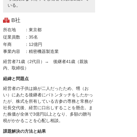
いる。
B社
所在地
東京都
従業員数
35名
年商
12億円
事業内容
精密機器製造業
経営者71歳（2代目）→ 後継者41歳（親族
内、取締役）
経緯と問題点
経営者の子供は娘が二人だったため、甥（お
い）にあたる後継者にバトンタッチをしたかっ
たが、株式を所有している古参の専務と常務が
社長交代後、経営に口出しすることを懸念。ま
た株価が全体で3億円以上となり、多額の贈与
税がかかることを心配し相談。
課題解決の方法と結果