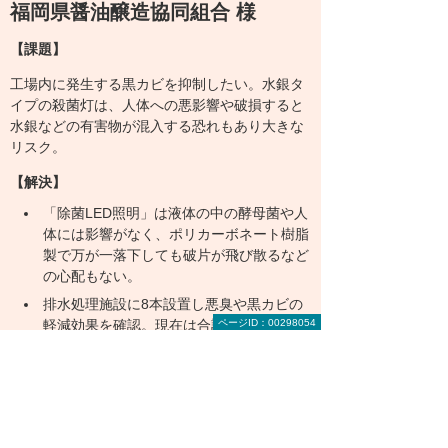
福岡県醤油醸造協同組合 様
【課題】
工場内に発生する黒カビを抑制したい。水銀タ
イプの殺菌灯は、人体への悪影響や破損すると
水銀などの有害物が混入する恐れもあり大きな
リスク。
【解決】
「除菌LED照明」は液体の中の酵母菌や人
体には影響がなく、ポリカーボネート樹脂
製で万が一落下しても破片が飛び散るなど
の心配もない。
排水処理施設に8本設置し悪臭や黒カビの
軽減効果を確認。現在は合計40本設置。
ページID：00298054
水銀タイプの殺菌灯と比べて価格は40分の
1程度。電気代は8分の1程度に抑えられ
た。