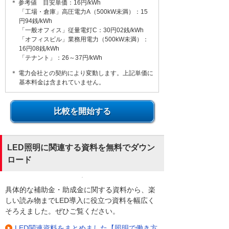
＊ 参考値 目安単価：16円/kWh
「工場・倉庫」高圧電力A（500kW未満）：15
円94銭/kWh
「一般オフィス」従量電灯C：30円02銭/kWh
「オフィスビル」業務用電力（500kW未満）：
16円08銭/kWh
「テナント」：26～37円/kWh
＊ 電力会社との契約により変動します。上記単価に
基本料金は含まれていません。
比較を開始する
LED照明に関連する資料を無料でダウン
ロード
具体的な補助金・助成金に関する資料から、楽
しい読み物までLED導入に役立つ資料を幅広く
そろえました。ぜひご覧ください。
LED関連資料をまとめました【照明で働き方