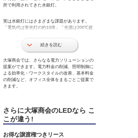
所で利用されてきた水銀灯。
実は水銀灯にはさまざまな課題があります。
「電気代は蛍光灯の約10倍」「光源は200℃超
の高温」「点灯・再起動に時間がかかる」「正
しい色に見えない」「高所交換の危険性」な
続きを読む
ど。
大塚商会では、さらなる電力ソリューションの
そして最も問題となっているのが「水銀問題」
提案ができます。電力料金の削減、照明制御に
です。2020年には水銀灯の製造が中止されま
よる効率化・ワークスタイルの改善、基本料金
す。
の削減など、オフィス全体をまるごとご提案で
きます。
これらの問題をLED照明の導入で解決しましょ
う。LEDはさまざまな課題を解決します。「電
力料金ダウン」「熱くない」「すぐに点灯・消
さらに大塚商会のLEDなら こ
灯」「自然な色」「長寿命」「安全」など、環
境にも優しいLEDは今が替え時です。
こが違う!
工場・倉庫などの水銀灯の入れ替えは大塚商会
お得な譲渡権つきリース