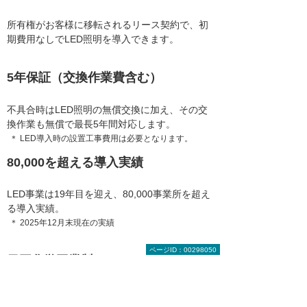
へご相談ください。「豊富な導入実績」「人気
の譲渡権つきリース」「安心な5年保証」「日
所有権がお客様に移転されるリース契約で、初
亜化学工業製LEDチップの採用」「全国ワンス
期費用なしでLED照明を導入できます。
トップサポート」などの強みがあります。導入
実績は50,000事業所以上、公開事例は290社以
5年保証（交換作業費含む）
上
（2019年12月末現在）
不具合時はLED照明の無償交換に加え、その交
換作業も無償で最長5年間対応します。
＊ LED導入時の設置工事費用は必要となります。
80,000を超える導入実績
LED事業は19年目を迎え、80,000事業所を超え
る導入実績。
＊ 2025年12月末現在の実績
ページID：00298050
日亜化学工業製LEDチップ
世界トップクラスのシェア実績を誇る日亜化学
工業製LEDチップを使用。