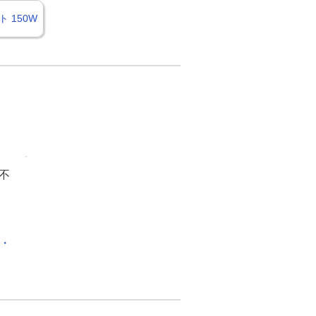
 150W
不
化・