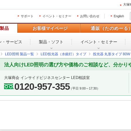
大塚
サポート
イベント・セミナー
お問い合わせ
English
製品
お客様マイページ
通販（たのめーる
ン・
サービス
製品・ソフト
イベント・
セミナー
LED照明 製品一覧
LED投光器（水銀灯）タイプ
投光器 丸形タイプ 80W
法人向けLED照明の選び方や価格のご相談など、分かり
大塚商会 インサイドビジネスセンター LED相談室
0120-957-355
（平日 9:00～17:30）