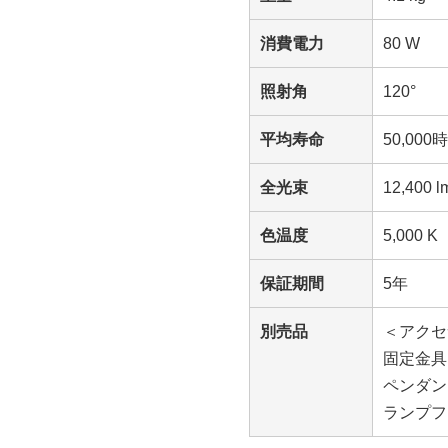
消費電力
80 W
照射角
120°
平均寿命
50,000
全光束
12,400 l
色温度
5,000
保証期間
5年
別売品
＜アクセ
固定金具：
ペンダン
ランプフー