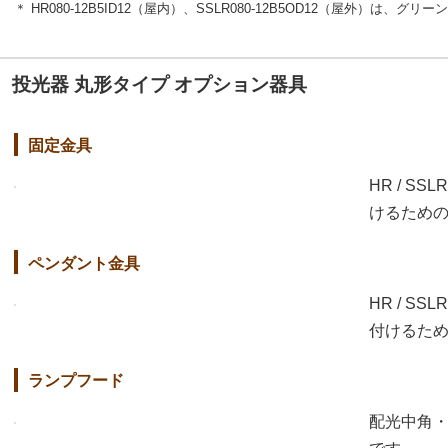
＊ HR080-12B5ID12（屋内）、SSLR080-12B5OD12（屋外）は、グ
投光器 丸形タイプ オプション器具
固定金具
HR / 
けるため
ペンダント金具
HR / 
付けるた
ランプフード
配光中角