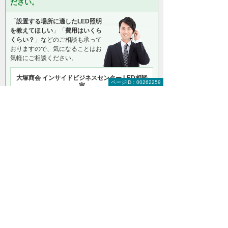
ださい。
「
設置する場所に適したLED照明
を教えてほしい
」「
費用はいくら
くらい？
」などのご相談も承って
おりますので、気になることはお
気軽にご相談ください。
大塚商会 インサイドビジネスセンター LED相談
ページID：00262259
室
0120-957-355
（平日 9:00～17:30）
お問い合わせ
資料請求
お見積り
＊メールでの連絡をご希望の方も、お問い合わせボタンをご利
用ください。
以下のようなご相談でもお客様に寄り添い、
具体的な解決方法をアドバイスします
どこから手をつければよいか分からない
検討すべきポイントを教えてほしい
自社に必要なものを提案してほしい