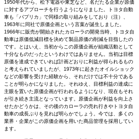
1950年代から、松下電器や東芝など、名だたる企業が原価
に対するアプローチを行うようになりました。トヨタ自動
車も「パプリカ」で同様の取り組みをしており（注）、
1963年に同社で原価企画という言葉が誕生しました。
1966年に販売が開始されたカローラの開発当時、トヨタ自
動車は原価低減目標を決めて製品原価の削減を目指したの
です。とはいえ、当初からこの原価企画が組織活動として
十分なものだったというわけではありません。当初は目標
原価を達成できていれば計画どおりに利益が得られるもの
と考えられていましたが、1973年に起きたオイルショック
などの影響を受けた経験から、それだけでは不十分である
ことが明らかになりました。それゆえ、目標利益の達成に
主眼を置いた原価企画が行われるようになり、現在もそれ
が引き続き主流となっています。原価企画が利益を向上さ
せたかどうかは、その後のカローラの売れ行きやトヨタ自
動車の成長ぶりを見れば明らかでしょう。今では、多くの
業界・企業がこの原価企画を用いた商品管理を採用してい
ます。