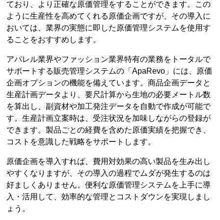
ており、より正確な原価管理をすることができます。この
ように生産性を高めてくれる原価企画ですが、その導入に
おいては、業界の実態に即した原価管理システムを使用す
ることをおすすめします。
アパレル業界やファッション業界特有の業務をトータルで
サポートする販売管理システムの「ApaRevo」には、原価
企画オプションの機能を備えています。商品企画データと
生産計画データより、要尺計算から生地の必要メートル数
を算出し、副資材や加工発注データを自動で作成が可能で
す。生産計画立案時は、受注状況を加味しながらの登録が
できます。製品ごとの経費を含めた原価実績を把握でき、
コストを意識した戦略をサポートします。
原価企画を導入すれば、費用対効果の高い製品を生み出し
やすくなりますが、その導入の過程でムダが発生するのは
好ましくありません。便利な原価管理システムを上手に導
入・活用して、効率的な管理とコストダウンを実現しまし
ょう。