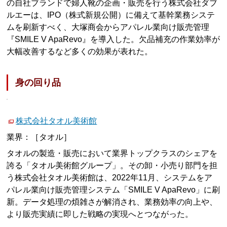
の自社ブランドで婦人靴の企画・販売を行う株式会社ダブ
ルエーは、IPO（株式新規公開）に備えて基幹業務システ
ムを刷新すべく、大塚商会からアパレル業向け販売管理
『SMILE V ApaRevo』を導入した。欠品補充の作業効率が
大幅改善するなど多くの効果が表れた。
身の回り品
株式会社タオル美術館
業界：［タオル］
タオルの製造・販売において業界トップクラスのシェアを
誇る「タオル美術館グループ」。その卸・小売り部門を担
う株式会社タオル美術館は、2022年11月、システムをア
パレル業向け販売管理システム「SMILE V ApaRevo」に刷
新。データ処理の煩雑さが解消され、業務効率の向上や、
より販売実績に即した戦略の実現へとつながった。