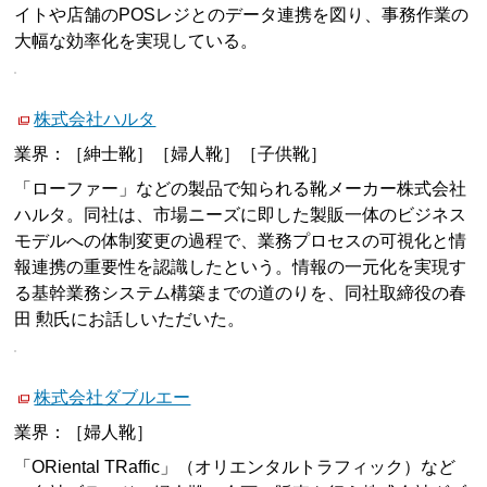
イトや店舗のPOSレジとのデータ連携を図り、事務作業の
大幅な効率化を実現している。
株式会社ハルタ
業界：［紳士靴］［婦人靴］［子供靴］
「ローファー」などの製品で知られる靴メーカー株式会社
ハルタ。同社は、市場ニーズに即した製販一体のビジネス
モデルへの体制変更の過程で、業務プロセスの可視化と情
報連携の重要性を認識したという。情報の一元化を実現す
る基幹業務システム構築までの道のりを、同社取締役の春
田 勲氏にお話しいただいた。
株式会社ダブルエー
業界：［婦人靴］
「ORiental TRaffic」（オリエンタルトラフィック）など