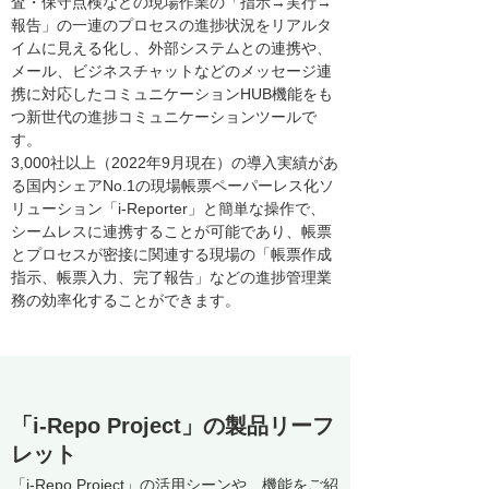
査・保守点検などの現場作業の「指示→実行→
報告」の一連のプロセスの進捗状況をリアルタ
イムに見える化し、外部システムとの連携や、
メール、ビジネスチャットなどのメッセージ連
携に対応したコミュニケーションHUB機能をも
つ新世代の進捗コミュニケーションツールで
す。
3,000社以上（2022年9月現在）の導入実績があ
る国内シェアNo.1の現場帳票ペーパーレス化ソ
リューション「i-Reporter」と簡単な操作で、
シームレスに連携することが可能であり、帳票
とプロセスが密接に関連する現場の「帳票作成
指示、帳票入力、完了報告」などの進捗管理業
務の効率化することができます。
「i-Repo Project」の製品リーフ
レット
「i-Repo Project」の活用シーンや、機能をご紹