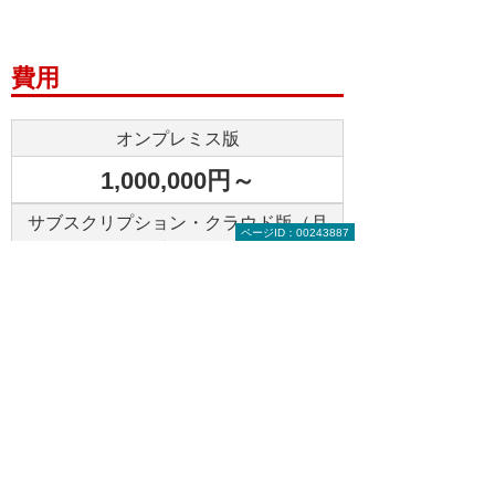
費用
オンプレミス版
1,000,000円～
サブスクリプション・クラウド版（月
ページID：00243887
額）
42,000円～
「i-Repo Project」の製品リーフ
レット
「i-Repo Project」の活用シーンや、機能をご紹