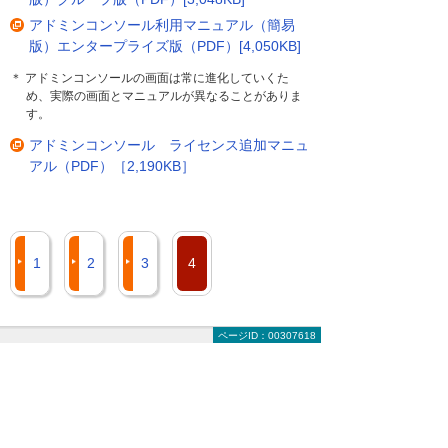
アドミンコンソール利用マニュアル（簡易
版）エンタープライズ版（PDF）[4,050KB]
＊ アドミンコンソールの画面は常に進化していくた
め、実際の画面とマニュアルが異なることがありま
す。
アドミンコンソール ライセンス追加マニュ
アル（PDF）［2,190KB］
1
2
3
4
ページID：00307618
ナビゲーションメニュー
たよれーる Adobe Creative Cloudのご契約前
に