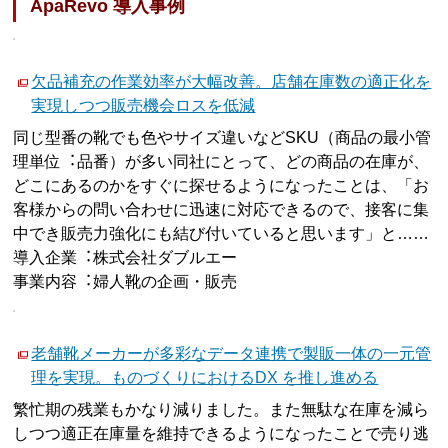
ApaRevo 導入事例
欠品補充の作業効率が大幅改善。店舗在庫数の適正化を
実現しつつ販売機会ロスを低減
同じ型番の靴でも色やサイズ違いなどSKU（商品の最小管
理単位︓品番）が多い同社にとって、どの商品の在庫が、
どこにあるのかをすぐに探せるようになったことは、「お
客様からの問い合わせに迅速に対応できるので、接客に集
中でき販売力強化にも結び付いていると思います」と……
導入企業︓株式会社ダブルエー
事業内容︓婦人靴の企画・販売
老舗靴メーカーが多彩なデータ連携で製販一体の一元管
理を実現。ものづくりにおけるDX を推し進める
繁忙期の残業もかなり減りました。また無駄な在庫を減ら
しつつ適正在庫量を維持できるようになったことで売り逃