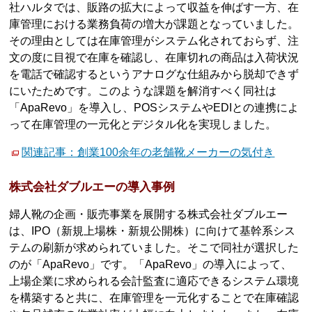
社ハルタでは、販路の拡大によって収益を伸ばす一方、在
庫管理における業務負荷の増大が課題となっていました。
その理由としては在庫管理がシステム化されておらず、注
文の度に目視で在庫を確認し、在庫切れの商品は入荷状況
を電話で確認するというアナログな仕組みから脱却できず
にいたためです。このような課題を解消すべく同社は
「ApaRevo」を導入し、POSシステムやEDIとの連携によ
って在庫管理の一元化とデジタル化を実現しました。
関連記事：創業100余年の老舗靴メーカーの気付き
株式会社ダブルエーの導入事例
婦人靴の企画・販売事業を展開する株式会社ダブルエー
は、IPO（新規上場株・新規公開株）に向けて基幹系シス
テムの刷新が求められていました。そこで同社が選択した
のが「ApaRevo」です。「ApaRevo」の導入によって、
上場企業に求められる会計監査に適応できるシステム環境
を構築すると共に、在庫管理を一元化することで在庫確認