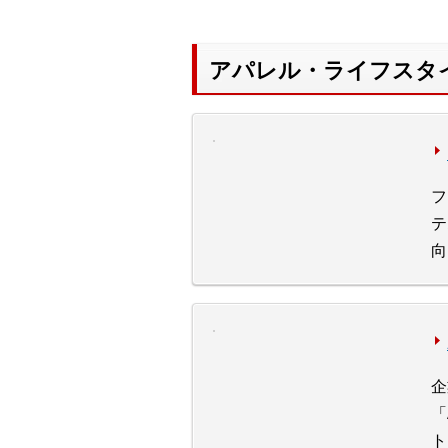
アパレル・ライフスタ
フ
テ
向
企
「
ト