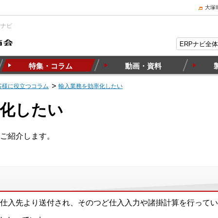
大塚
Pナビ
特集・コラム
動画・資料
客様に役立つコラム
輸入業務を効率化したい
率化したい
ご紹介します。
ceが仕入先より送付され、そのつど仕入入力や諸掛計算を行って