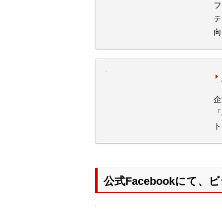
フ
テ
向
企
「
ト
公式Facebookに