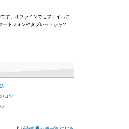
レージです。オフラインでもファイルに
、スマートフォンやタブレットからで
題
のコツ
ル
販売管理 記事一覧 に戻る