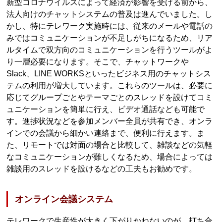
新型コロナウイルスによって経済が影響を受ける前から、
法人向けのチャットシステムの普及は進んでいました。し
かし、特にテレワーク実施時には、従来のメールや電話の
みではコミュニケーションが不足しがちになるため、リア
ルタイムで双方向のコミュニケーションを行うツールがよ
り一層必要になります。そこで、チャットワークや
Slack、LINE WORKSといったビジネス用のチャットシス
テムの利用が増大しています。これらのツールは、必要に
応じてグループごとやテーマごとのスレッドを設けてコミ
ュニケーションを簡単に行え、ビデオ通話なども可能で
す。進捗状況などを参加メンバー全員が共有でき、オンラ
インでの会議から細かい連絡まで、便利に行えます。ま
た、リモートでは対面の場合と比較して、雑談などの気軽
なコミュニケーションが難しくなるため、場合によっては
雑談用のスレッドを設けるなどの工夫もお勧めです。
オンライン会議システム
テレワークで生産性が大きく下がりかねないのが、打ち合