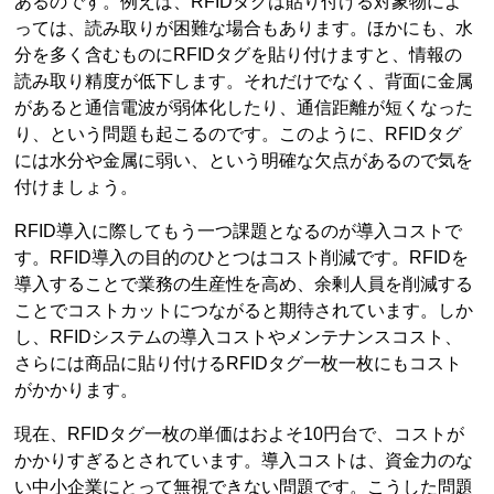
あるのです。例えば、RFIDタグは貼り付ける対象物によ
っては、読み取りが困難な場合もあります。ほかにも、水
分を多く含むものにRFIDタグを貼り付けますと、情報の
読み取り精度が低下します。それだけでなく、背面に金属
があると通信電波が弱体化したり、通信距離が短くなった
り、という問題も起こるのです。このように、RFIDタグ
には水分や金属に弱い、という明確な欠点があるので気を
付けましょう。
RFID導入に際してもう一つ課題となるのが導入コストで
す。RFID導入の目的のひとつはコスト削減です。RFIDを
導入することで業務の生産性を高め、余剰人員を削減する
ことでコストカットにつながると期待されています。しか
し、RFIDシステムの導入コストやメンテナンスコスト、
さらには商品に貼り付けるRFIDタグ一枚一枚にもコスト
がかかります。
現在、RFIDタグ一枚の単価はおよそ10円台で、コストが
かかりすぎるとされています。導入コストは、資金力のな
い中小企業にとって無視できない問題です。こうした問題