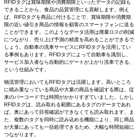
RFIDタグは賞味期限や消費期限といったデータの記録も
できることから、食品の品質管理にも貢献します。例え
ば、RIFDタグを商品に付けることで、賞味期限や消費期
限の近い値引き商品の情報を顧客のスマートフォンに送る
ことができます。このようなデータ活用は廃棄ロスの削減
につながり、売り上げ予測の精度を高めることができるで
しょう。自動車の洗車サービスにRFIDタグを活用してい
る事例もあります。RFIDタグによって自動車を識別し、
サービス加入者なら自動的にゲートが上がり洗車できる、
という仕組みです。
物流管理においてもRFIDタグは活躍します。高いところ
に積み重なっている商品や大量の商品を確認する際は、従
来のバーコードでは時間がかかりすぎていました。しかし
RFIDタグは、読み取れる範囲にあるタグのデータであれ
ば、奥にあって目視確認ができなくても読み取れます。ま
た、複数のタグを同時に読み込める機能により、同じ商品
が大量にあっても一括処理できるため、大幅な時間短縮に
つながります。