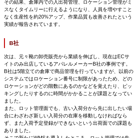
その結果、倉庫内での入出荷管理、ロケーション管理がミ
スなくタイムリーに行えるようになり、人員を増やすこと
なく生産性を約20%アップ、作業品質も改善されたという
実績が報告されています。
B社
次は、元々靴の卸売販売から業績を伸ばし、現在はECサ
イトのみ出店しているアパレルメーカーB社の事例です。
B社は5階立ての倉庫で商品管理を行っていますが、以前の
システムではロケーション番号に制限があったため、どの
ロケーションがどの階数にあるのかなどを覚えたり、ピッ
キングしたりするのに時間がかかることが課題となってい
ました。
また、ロット管理面でも、古い入荷分から先に出したい場
合にわざわざ新しい入荷分の在庫を移動しなければなら
ず、また入荷予定登録ができないという出荷面での課題も
ありました。
そこで新たにWMSを導入したところ、ロット管理では先