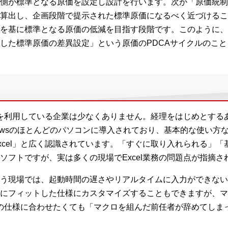
側が標準となる原価を設定し設計を行います。次が「原価統制
算出し、企画段階で提示された標準原価になるべく近づけるこ
を基に標準となる原価の低減を目指す段階です。このように、
した標準原価の差異設定」という原価のPDCAサイクルのこ
lを利用している企業は少なくありません。経理をはじめとするあ
dowsのほとんどのパソコンに導入されており、基本的な使い方
xcel」と広く認識されています。「すぐに取り入れられる」
ソフトですが、実は多くの現場でExcel業務の問題点が指摘さ
う現場では、起動時間の遅さやリアルタイムに入力ができない
にフィットした仕様にカスタマイズすることもできますが、マ
現在の仕様に合わせたくても「マクロを組んだ前任者が辞めてし