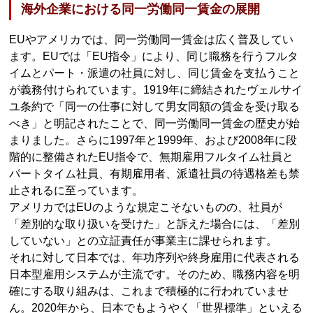
海外企業における同一労働同一賃金の展開
EUやアメリカでは、同一労働同一賃金は広く普及してい
ます。EUでは「EU指令」により、同じ職務を行うフルタ
イムとパート・派遣の社員に対し、同じ賃金を支払うこと
が義務付けられています。1919年に締結されたヴェルサイ
ユ条約で「同一の仕事に対して男女同額の賃金を受け取る
べき」と明記されたことで、同一労働同一賃金の歴史が始
まりました。さらに1997年と1999年、および2008年に段
階的に整備されたEU指令で、無期雇用フルタイム社員と
パートタイム社員、有期雇用者、派遣社員の待遇格差も禁
止されるに至っています。
アメリカではEUのような規定こそないものの、社員が
「差別的な取り扱いを受けた」と訴えた場合には、「差別
していない」との立証責任が事業主に課せられます。
それに対して日本では、年功序列や終身雇用に代表される
日本型雇用システムが主流です。そのため、職務内容を明
確にする取り組みは、これまで積極的に行われていませ
ん。2020年から、日本でもようやく「世界標準」といえる