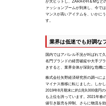
が大ヒットし、ZARAやH＆Mな
ァッションブームが到来し、今では
マンスが高いアイテムを、いかにう
す。
業界は低迷でも好調な
国内ではアパレル不況が叫ばれて久
名門ブランドの経営破綻や大手ブラ
きすると、業界全体が深刻な危機に
株式会社矢野経済研究所の調べによる
マイナス推移に転じました。しかし
2019年8月期末に約1兆9,00
も上位を誇っています。2021年
値引き販売を抑制、さらに物流を効