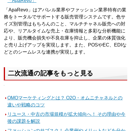
「ApaRevo」
「ApaRevo」はアパレル業界やファッション業界特有の業
務をトータルでサポートする販売管理システムです。色サ
イズ別管理はもちろんのこと、マルチチャネル販売への対
応や、リアルタイムな売上・在庫情報と多彩な分析機能に
より、販売機会損失や不良在庫を抑止し、企業の体質強化
と売り上げアップを実現します。また、POSやEC、EDIな
どとのシームレスな連携が実現します。
二次流通の記事をもっと見る
OMOマーケティングとは？ O2O・オムニチャネルとの
違いや戦略のコツ
リユース・中古の市場規模が拡大傾向へ！ その理由や今
後の課題を解説
ファッションのサブスク！ 企業例やメリットなどを分か