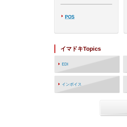
POS
イマドキTopics
EDI
インボイス