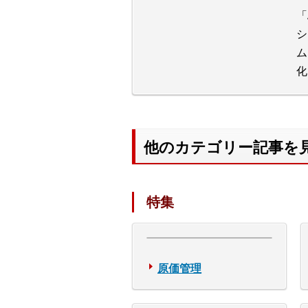
「
シ
ム
化
他のカテゴリー記事を
特集
原価管理