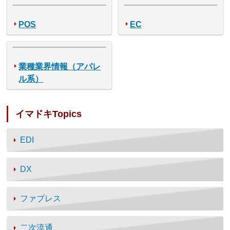
POS
EC
業種業界情報（アパレ
ル系）
イマドキTopics
EDI
DX
ファブレス
二次流通