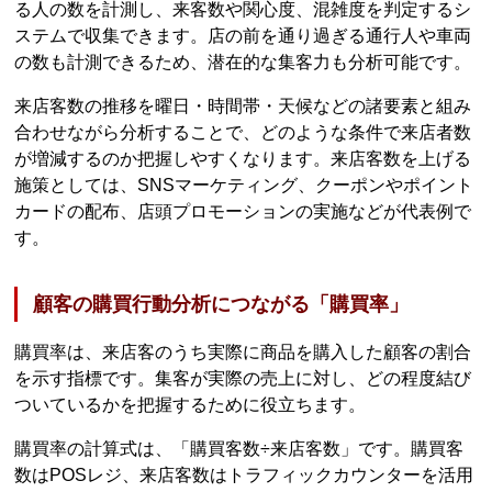
る人の数を計測し、来客数や関心度、混雑度を判定するシ
ステムで収集できます。店の前を通り過ぎる通行人や車両
の数も計測できるため、潜在的な集客力も分析可能です。
来店客数の推移を曜日・時間帯・天候などの諸要素と組み
合わせながら分析することで、どのような条件で来店者数
が増減するのか把握しやすくなります。来店客数を上げる
施策としては、SNSマーケティング、クーポンやポイント
カードの配布、店頭プロモーションの実施などが代表例で
す。
顧客の購買行動分析につながる「購買率」
購買率は、来店客のうち実際に商品を購入した顧客の割合
を示す指標です。集客が実際の売上に対し、どの程度結び
ついているかを把握するために役立ちます。
購買率の計算式は、「購買客数÷来店客数」です。購買客
数はPOSレジ、来店客数はトラフィックカウンターを活用