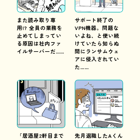
また読み取り専
サポート終了の
用!? 全員の業務を
VPN機器。問題な
止めてしまってい
いよね、と使い続
る原因は社内ファ
けていたら知らぬ
イルサーバーだ……
間にランサムウェ
アに侵入されてい
た……
「居酒屋2軒目まで
先月退職したAくん