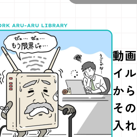
動画
イル
から
その
入れ