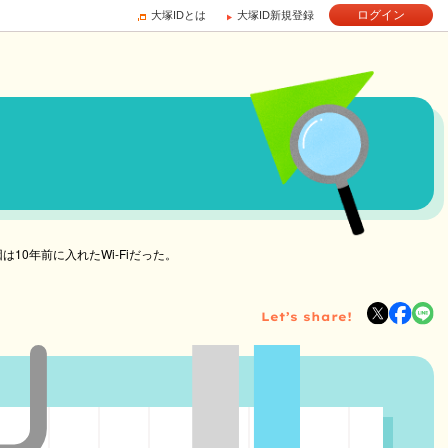
ログイン
大塚IDとは
大塚ID新規登録
10年前に入れたWi-Fiだった。
Let’s share!