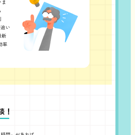
いま
ら
利
が追い
最新
効率
談！
た疑問」があれば、