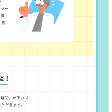
で
Iツー
に慣
、気
談！
た疑問」があれば、
いただきます。