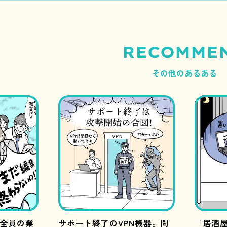
RECOMME
その他のあるある
 全員の業
サポート終了のVPN機器。問
「居酒