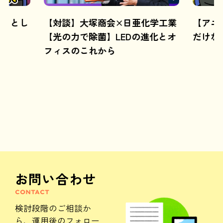
ようとし
【対談】大塚商会×日亜化学工業
【アニ
【光の力で除菌】LEDの進化とオ
だけな
フィスのこれから
お問い合わせ
CONTACT
検討段階のご相談か
ら、
運用後のフォロー