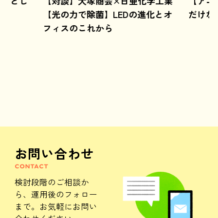
ようとし
【対談】大塚商会×日亜化学工業
【アニ
【光の力で除菌】LEDの進化とオ
だけな
フィスのこれから
お問い合わせ
CONTACT
検討段階のご相談か
ら、
運用後のフォロー
まで。
お気軽にお問い